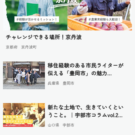
チャレンジできる場所！京丹波
京都府
京丹波町
移住経験のある市民ライターが
伝える「豊岡市」の魅力…
兵庫県
豊岡市
新たな土地で、生きていくとい
うこと。｜宇部市コラムvol.2…
山口県
宇部市