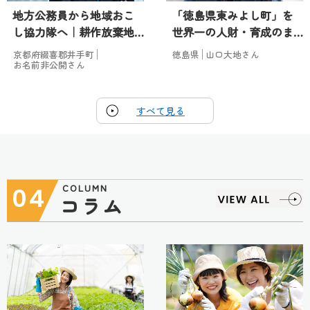
地方公務員から地域おこ
「徳島県東みよし町」を
し協力隊へ｜耕作放棄地
世界一の人財・育成のま
を活用した農作業支援
ちにする！｜地域おこし
京都府綴喜郡井手町
徳島県
山口大地さん
や、特産品開発支…
協力隊の挑戦…
お名前非公開さん
すべて見る
COLUMN
04
コラム