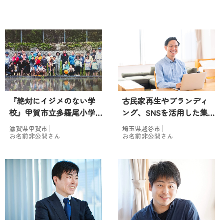
『絶対にイジメのない学
古民家再生やブランディ
校』甲賀市立多羅尾小学
ング、SNSを活用した集
校。今、悩みを抱えてい
客が主なミッション！…
滋賀県甲賀市
埼玉県越谷市
る親子の選択肢…
お名前非公開さん
お名前非公開さん