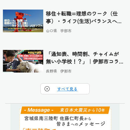
移住+転職=理想のワーク（仕
事）・ライフ(生活)バランスへ｜
宇部市コラムvol.…
山口県
宇部市
「通知表、時間割、チャイムが
無い小学校！？」｜伊那市コラ
ムvol.４…
長野県
伊那市
すべて見る