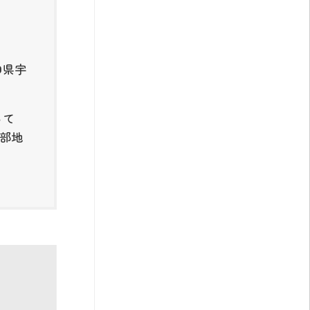
口県宇
って
吉部地