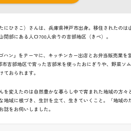
o
e
o
r
たにひさこ）さんは、兵庫県神戸市出身。移住されたのは
k
山間部にある人口700人余りの吉部地区（きべ）。
とゴハン』をテーマに、キッチンカー出店とお弁当販売業を
かな宇部市吉部地区で育った吉部米を使ったおにぎりや、野菜ソ
けておられます。
んを変えたのは自然豊かな暮らし中で育まれた地域の方々
な地域に根づき、生計を立て、生きていくこと。「地域の
お話をお伺いしました。