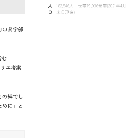
人
162,546人 世帯79,936世帯(2021年4月
口
末日現在)
山口県宇部
営む
ムリエ考案
との絆でし
ために」と