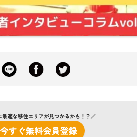
L
F
T
i
a
w
n
c
i
e
e
t
に最適な移住エリアが見つかるかも！？／
b
t
今すぐ無料会員登録