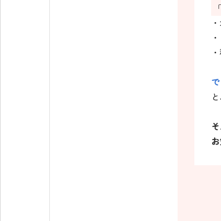
・
・
・
で
と
そ
お