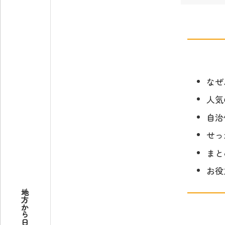
なぜ
人気
自治
せっ
まと
お役