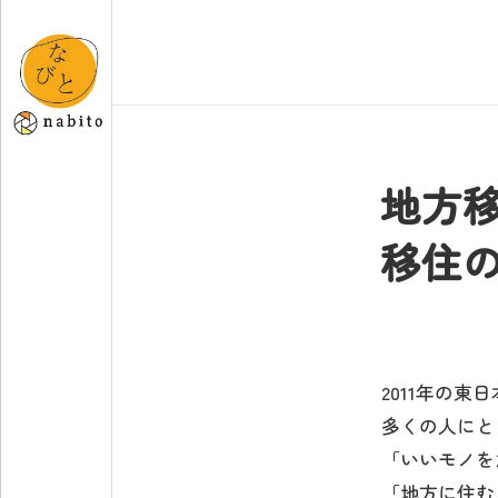
地方
移住
2011年の東
多くの人にと
「いいモノを
「地方に住む