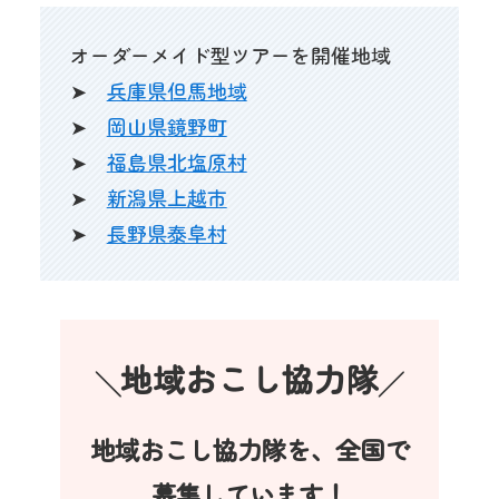
オーダーメイド型ツアーを開催地域
➤
兵庫県但馬地域
➤
岡山県鏡野町
➤
福島県北塩原村
➤
新潟県上越市
➤
長野県泰阜村
地域おこし協力隊
╲
╱
地域おこし協力隊を、全国で
募集しています！