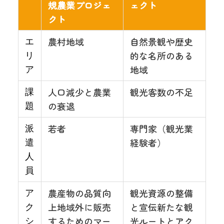
規農業プロジェ
ェクト
クト
農村地域
自然景観や歴史
エ
的な名所のある
リ
地域
ア
人口減少と農業
観光客数の不足
課
の衰退
題
若者
専門家（観光業
派
経験者）
遣
人
員
農産物の品質向
観光資源の整備
ア
上地域外に販売
と宣伝新たな観
ク
するためのマー
光ルートとアク
シ